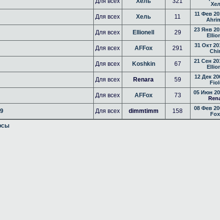
Для всех
Хель
321
Хе
11 Фев 20
Для всех
Хель
11
Ahri
23 Янв 20
Для всех
Ellionell
29
Ellio
31 Окт 20
Для всех
AFFox
291
Chi
21 Сен 20
Для всех
Koshkin
67
Ellio
12 Дек 20
Для всех
Renara
59
Fiol
05 Июн 20
Для всех
AFFox
73
Ren
08 Фев 20
09
Для всех
dimmtimm
158
Fox
рсы