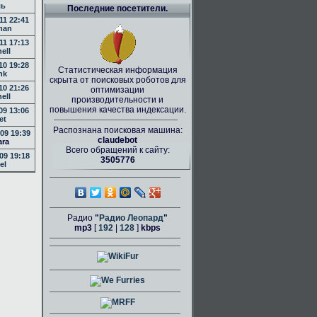
ль
Последние посетители.
11 22:41
man
11 17:13
nell
10 19:28
Статистическая информация
nk
скрыта от поисковых роботов для
10 21:26
оптимизации
nell
производительности и
повышения качества индексации.
09 13:06
et
Распознана поисковая машина:
09 19:39
claudebot
ara
Всего обращений к сайту:
09 19:18
3505776
el
Радио
"
Радио Леопард
"
mp3
[
192
|
128
]
kbps