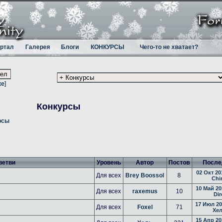
ртал
Галерея
Блоги
КОНКУРСЫ
Чего-то не хватает?
ке
]
Конкурсы
рсы
ветви
Уровень
Автор
Постов
После
02 Окт 20
Для всех
Brey Boossol
8
Chi
10 Май 20
Для всех
raxemus
10
Dir
17 Июл 20
Для всех
Foxel
71
Хе
15 Апр 20