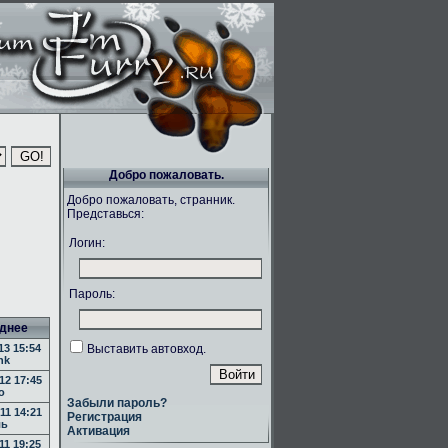
Добро пожаловать.
Добро пожаловать, странник.
Представься:
Логин:
Пароль:
днее
13 15:54
Выставить автовход.
nk
12 17:45
o
Забыли пароль?
11 14:21
Регистрация
ль
Активация
11 19:25