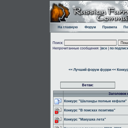
На главную
Форум
Правила
По
Поиск:
Непрочитанные сообщения: [
все
|
по подпис
<< Лучший форум фурри
<< Конку
Ветви:
Заголовок 
Конкурс "Шаланды полные кефали"
Конкурс "В поисках позитива"
Конкурс "Макушка лета"