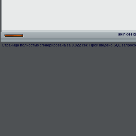
skin desig
Страница полностью сгенерирована за
0.022
сек. Произведено SQL запросо