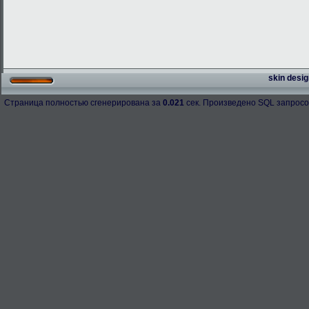
skin desig
Страница полностью сгенерирована за
0.021
сек. Произведено SQL запросо