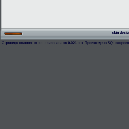
skin desig
Страница полностью сгенерирована за
0.021
сек. Произведено SQL запросо