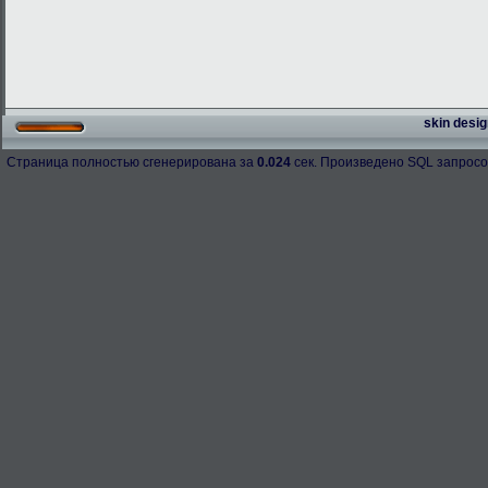
skin desig
Страница полностью сгенерирована за
0.024
сек. Произведено SQL запросо