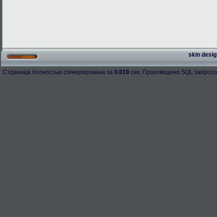
skin desig
Страница полностью сгенерирована за
0.018
сек. Произведено SQL запросо