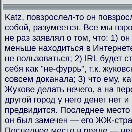
Katz, повзрослел-то он повзрос
собой, разумеется. Все мы взр
не раз заявлял о том, что: 1) о
меньше находиться в Интернет
не пользоваться; 2) IRL будет с
себя как "не-фуррь", т.к. жуковс
совсем доканала; 3) что ему, к
Жукове делать нечего, а на пе
другой город у него денег нет и
предвидится. Последнее место 
он был замечен — его ЖЖ-стра
Последнее место в реале — не