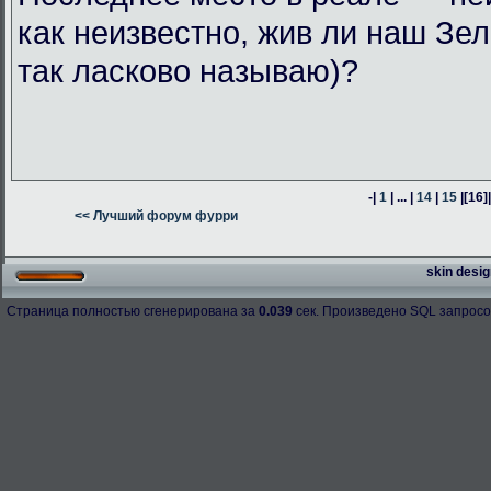
как неизвестно, жив ли наш Зел
так ласково называю)?
-|
1
| ... |
14
|
15
|
[16]
<< Лучший форум фурри
skin desig
Страница полностью сгенерирована за
0.039
сек. Произведено SQL запросо