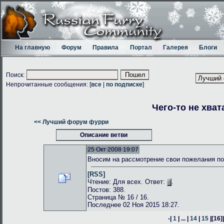
На главную
Форум
Правила
Портал
Галерея
Блоги
Поиск:
Непрочитанные сообщения: [
все
|
по подписке
]
Чего-то не хват
<< Лучший форум фурри
Описание ветви
25 Окт 2008 19:07
Вносим на рассмотрение свои пожелания по
[RSS]
Чтение: Для всех. Ответ:
.
Постов: 388.
Страница № 16 / 16.
Последнее 02 Ноя 2015 18:27.
-|
1
| ... |
14
|
15
|
[16]