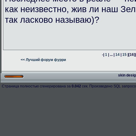
как неизвестно, жив ли наш Зел
так ласково называю)?
-|
1
| ... |
14
|
15
|
[16]
<< Лучший форум фурри
skin desig
Страница полностью сгенерирована за
0.042
сек. Произведено SQL запросо