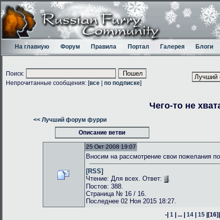
На главную
Форум
Правила
Портал
Галерея
Блоги
Поиск:
Непрочитанные сообщения: [
все
|
по подписке
]
Чего-то не хват
<< Лучший форум фурри
Описание ветви
25 Окт 2008 19:07
Вносим на рассмотрение свои пожелания по
[RSS]
Чтение: Для всех. Ответ:
.
Постов: 388.
Страница № 16 / 16.
Последнее 02 Ноя 2015 18:27.
-|
1
| ... |
14
|
15
|
[16]