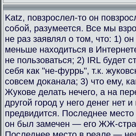
Katz, повзрослел-то он повзрос
собой, разумеется. Все мы взр
не раз заявлял о том, что: 1) о
меньше находиться в Интернет
не пользоваться; 2) IRL будет с
себя как "не-фуррь", т.к. жуковс
совсем доканала; 3) что ему, к
Жукове делать нечего, а на пе
другой город у него денег нет и
предвидится. Последнее место 
он был замечен — его ЖЖ-стра
Последнее место в реале — не