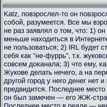
Katz, повзрослел-то он повзрос
собой, разумеется. Все мы взр
не раз заявлял о том, что: 1) о
меньше находиться в Интернет
не пользоваться; 2) IRL будет с
себя как "не-фуррь", т.к. жуковс
совсем доканала; 3) что ему, к
Жукове делать нечего, а на пе
другой город у него денег нет и
предвидится. Последнее место 
он был замечен — его ЖЖ-стра
Последнее место в реале — не