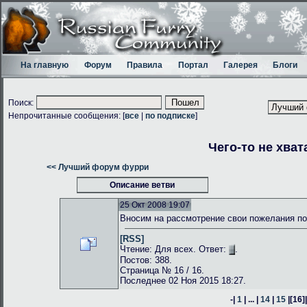
На главную
Форум
Правила
Портал
Галерея
Блоги
Поиск:
Непрочитанные сообщения: [
все
|
по подписке
]
Чего-то не хват
<< Лучший форум фурри
Описание ветви
25 Окт 2008 19:07
Вносим на рассмотрение свои пожелания по
[RSS]
Чтение: Для всех. Ответ:
.
Постов: 388.
Страница № 16 / 16.
Последнее 02 Ноя 2015 18:27.
-|
1
| ... |
14
|
15
|
[16]