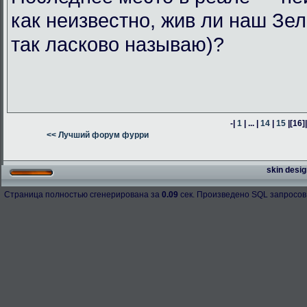
как неизвестно, жив ли наш Зел
так ласково называю)?
-|
1
| ... |
14
|
15
|
[16]
<< Лучший форум фурри
skin desig
Страница полностью сгенерирована за
0.09
сек. Произведено SQL запросов