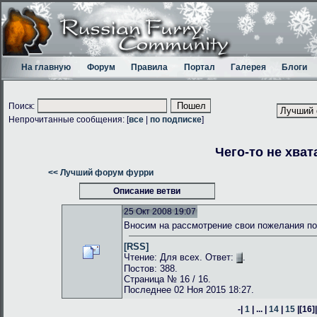
На главную
Форум
Правила
Портал
Галерея
Блоги
Поиск:
Непрочитанные сообщения: [
все
|
по подписке
]
Чего-то не хват
<< Лучший форум фурри
Описание ветви
25 Окт 2008 19:07
Вносим на рассмотрение свои пожелания по
[RSS]
Чтение: Для всех. Ответ:
.
Постов: 388.
Страница № 16 / 16.
Последнее 02 Ноя 2015 18:27.
-|
1
| ... |
14
|
15
|
[16]