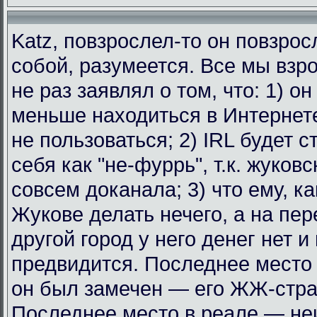
Katz, повзрослел-то он повзрос
собой, разумеется. Все мы взр
не раз заявлял о том, что: 1) о
меньше находиться в Интернет
не пользоваться; 2) IRL будет с
себя как "не-фуррь", т.к. жуковс
совсем доканала; 3) что ему, к
Жукове делать нечего, а на пе
другой город у него денег нет и
предвидится. Последнее место 
он был замечен — его ЖЖ-стра
Последнее место в реале — не