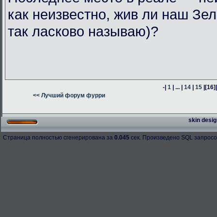
как неизвестно, жив ли наш Зел
так ласково называю)?
-|
1
| ... |
14
|
15
|
[16]
<< Лучший форум фурри
skin desig
Страница полностью сгенерирована за
0.045
сек. Произведено SQL запросо