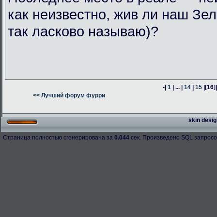
как неизвестно, жив ли наш Зел
так ласково называю)?
-|
1
| ... |
14
|
15
|
[16]
<< Лучший форум фурри
skin desig
Страница полностью сгенерирована за
0.044
сек. Произведено SQL запросо