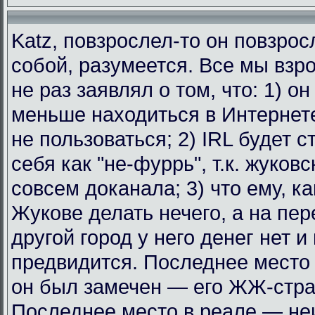
Katz, повзрослел-то он повзрос
собой, разумеется. Все мы взр
не раз заявлял о том, что: 1) о
меньше находиться в Интернет
не пользоваться; 2) IRL будет с
себя как "не-фуррь", т.к. жуковс
совсем доканала; 3) что ему, к
Жукове делать нечего, а на пе
другой город у него денег нет и
предвидится. Последнее место 
он был замечен — его ЖЖ-стра
Последнее место в реале — не