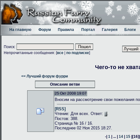
На главную
Форум
Правила
Портал
Галерея
Блоги
Поиск:
Непрочитанные сообщения: [
все
|
по подписке
]
Чего-то не хват
<< Лучший форум фурри
Описание ветви
25 Окт 2008 19:07
Вносим на рассмотрение свои пожелания по
[RSS]
Чтение: Для всех. Ответ:
.
Постов: 388.
Страница № 16 / 16.
Последнее 02 Ноя 2015 18:27.
-|
1
| ... |
14
|
15
|
[16]