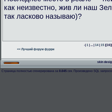
как неизвестно, жив ли наш Зел
так ласково называю)?
-|
1
| ... |
14
|
15
|
[16]
<< Лучший форум фурри
skin desig
Страница полностью сгенерирована за
0.045
сек. Произведено SQL запросо