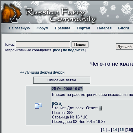
На главную
Форум
Правила
Портал
Галерея
Блоги
Поиск:
Непрочитанные сообщения: [
все
|
по подписке
]
Чего-то не хват
<< Лучший форум фурри
Описание ветви
25 Окт 2008 19:07
Вносим на рассмотрение свои пожелания по
[RSS]
Чтение: Для всех. Ответ:
.
Постов: 388.
Страница № 16 / 16.
Последнее 02 Ноя 2015 18:27.
-|
1
| ... |
14
|
15
|
[16]