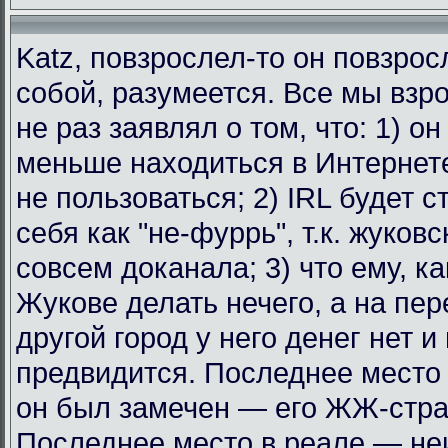
Katz, повзрослел-то он повзрос
собой, разумеется. Все мы взр
не раз заявлял о том, что: 1) о
меньше находиться в Интернет
не пользоваться; 2) IRL будет с
себя как "не-фуррь", т.к. жуковс
совсем доканала; 3) что ему, к
Жукове делать нечего, а на пе
другой город у него денег нет и
предвидится. Последнее место 
он был замечен — его ЖЖ-стра
Последнее место в реале — не