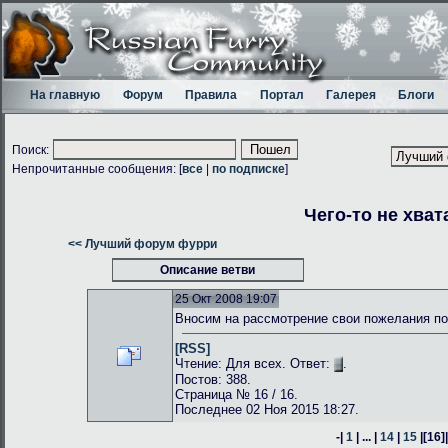
На главную
Форум
Правила
Портал
Галерея
Блоги
Поиск:
Непрочитанные сообщения: [
все
|
по подписке
]
Чего-то не хват
<< Лучший форум фурри
Описание ветви
25 Окт 2008 19:07
Вносим на рассмотрение свои пожелания по
[RSS]
Чтение: Для всех. Ответ:
.
Постов: 388.
Страница № 16 / 16.
Последнее 02 Ноя 2015 18:27.
-|
1
| ... |
14
|
15
|
[16]