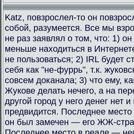
Katz, повзрослел-то он повзрос
собой, разумеется. Все мы взр
не раз заявлял о том, что: 1) о
меньше находиться в Интернет
не пользоваться; 2) IRL будет с
себя как "не-фуррь", т.к. жуковс
совсем доканала; 3) что ему, к
Жукове делать нечего, а на пе
другой город у него денег нет и
предвидится. Последнее место 
он был замечен — его ЖЖ-стра
Последнее место в реале — не