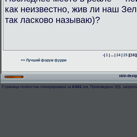
как неизвестно, жив ли наш Зел
так ласково называю)?
-|
1
| ... |
14
|
15
|
[16]
<< Лучший форум фурри
skin desig
Страница полностью сгенерирована за
0.041
сек. Произведено SQL запросо