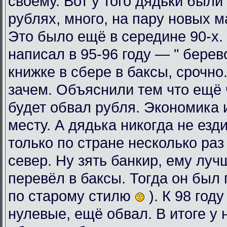
своему. Вот у того дядьки были
рублях, много, на пару новых 
Это было ещё в середине 90-х. 
написал в 95-96 году — " берев
книжке в сбере в баксы, срочно
зачем. Объяснили тем что ещё ч
будет обвал рубля. Экономика 
месту. А дядька никогда не езди
только по стране несколько раз
север. Ну зять банкир, ему луч
перевёл в баксы. Тогда он был 
по старому стилю
). К 98 год
нулевые, ещё обвал. В итоге у 