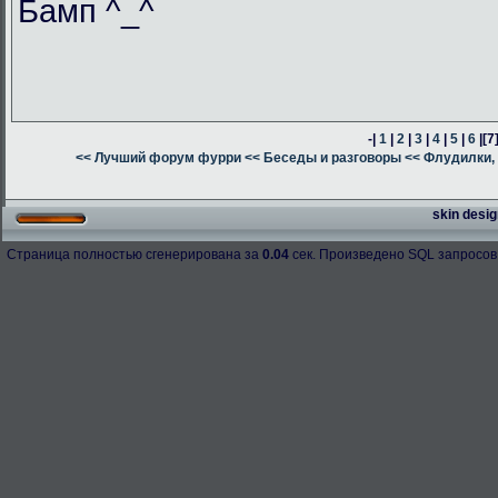
Бамп ^_^
-|
1
|
2
|
3
|
4
|
5
|
6
|
[7
<< Лучший форум фурри
<< Беседы и разговоры
<< Флудилки, 
skin desig
Страница полностью сгенерирована за
0.04
сек. Произведено SQL запросов