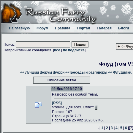
На главную
Форум
Правила
Портал
Галерея
Блоги
Поиск:
Непрочитанные сообщения: [
все
|
по подписке
]
Флуд (том V!
<< Лучший форум фурри
<< Беседы и разговоры
<< Флудилки, 
Описание ветви
11 Дек 2016 17:10
Разговор без особой темы.
[RSS]
Чтение: Для всех. Ответ:
.
Постов: 167.
Страница № 7 / 7.
Последнее 25 Апр 2026 07:46.
-|
1
|
2
|
3
|
4
|
5
|
6
|
[7