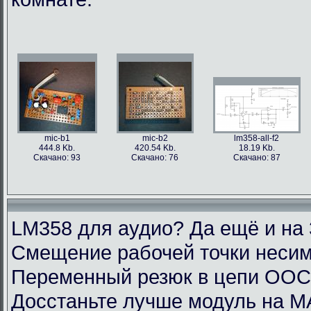
mic-b1
mic-b2
lm358-all-f2
444.8 Kb.
420.54 Kb.
18.19 Kb.
Скачано: 93
Скачано: 76
Скачано: 87
LM358 для аудио? Да ещё и на 
Смещение рабочей точки несим
Переменный резюк в цепи ОО
Досстаньте лучше модуль на M