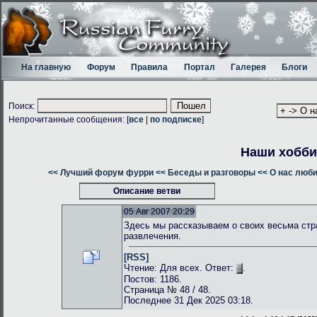
На главную
Форум
Правила
Портал
Галерея
Блоги
Поиск:
Непрочитанные сообщения: [
все
|
по подписке
]
Наши хобби
<< Лучший форум фурри
<< Беседы и разговоры
<< О нас люб
Описание ветви
05 Авг 2007 20:29
Здесь мы рассказываем о своих весьма стр
развлечения.
[RSS]
Чтение: Для всех. Ответ:
.
Постов: 1186.
Страница № 48 / 48.
Последнее 31 Дек 2025 03:18.