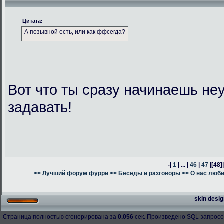
Цитата:
А позывной есть, или как ффсегда?
Вот что ты сразу начинаешь н
задавать!
-|
1
| ... |
46
|
47
|
[48]
<< Лучший форум фурри
<< Беседы и разговоры
<< О нас люб
skin desig
Страница полностью сгенерирована за
0.056
сек. Произведено SQL запросо