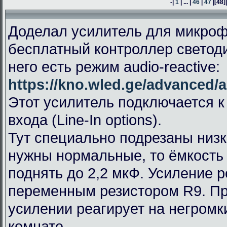
-|
1
| ... |
46
|
47
|
[48]
Доделал усилитель для микроф
бесплатный контроллер светод
него есть режим audio-reactive:
https://kno.wled.ge/advanced/a
Этот усилитель подключается к
входа (Line-In options).
Тут специально подрезаны низк
нужны нормальные, то ёмкость
поднять до 2,2 мкФ. Усиление 
переменным резистором R9. П
усилении реагирует на негромк
комнате.