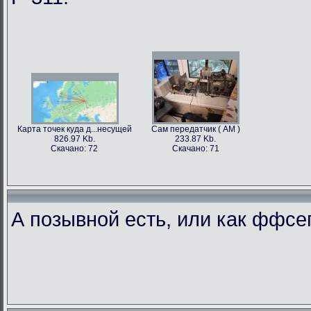
Карта точек куда д...несущей
Сам передатчик ( АМ )
826.97 Kb.
233.87 Kb.
Скачано: 72
Скачано: 71
А позывной есть, или как ффс