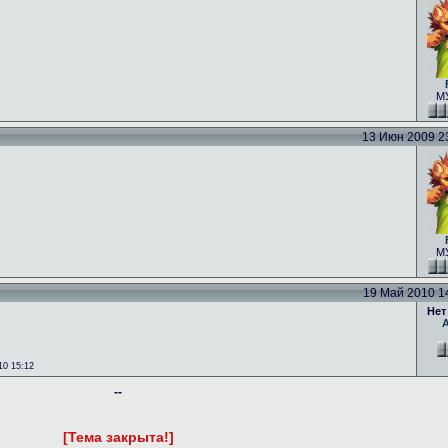
МУ
13 Июн 2009 23:
МУ
19 Май 2010 14:
Нет
0 15:12
--
[Тема закрыта!]