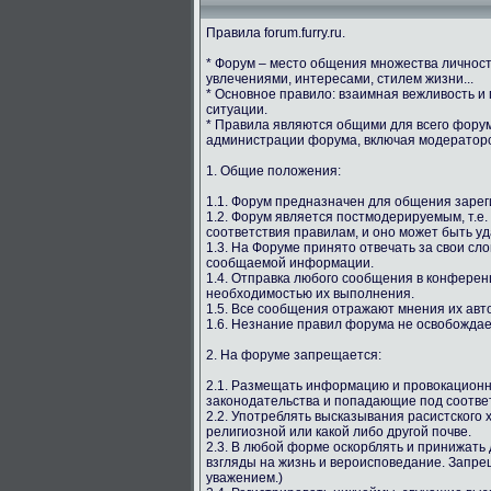
Правила forum.furry.ru.
* Форум – место общения множества личнос
увлечениями, интересами, стилем жизни...
* Основное правило: взаимная вежливость и
ситуации.
* Правила являются общими для всего форума
администрации форума, включая модераторс
1. Общие положения:
1.1. Форум предназначен для общения зарег
1.2. Форум является постмодерируемым, т.е.
соответствия правилам, и оно может быть у
1.3. На Форуме принято отвечать за свои сл
сообщаемой информации.
1.4. Отправка любого сообщения в конферен
необходимостью их выполнения.
1.5. Все сообщения отражают мнения их авто
1.6. Незнание правил форума не освобождае
2. На форуме запрещается:
2.1. Размещать информацию и провокацион
законодательства и попадающие под соотве
2.2. Употреблять высказывания расистского
религиозной или какой либо другой почве.
2.3. В любой форме оскорблять и принижать 
взгляды на жизнь и вероисповедание. Запрещ
уважением.)