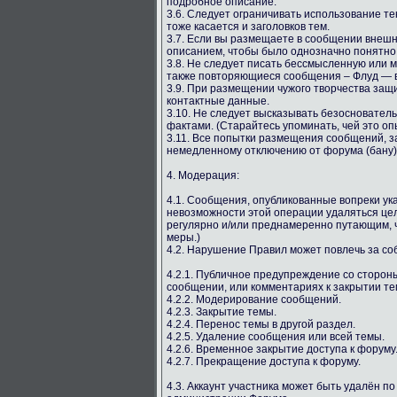
подробное описание.
3.6. Следует ограничивать использование т
тоже касается и заголовков тем.
3.7. Если вы размещаете в сообщении внешн
описанием, чтобы было однозначно понятно, 
3.8. Не следует писать бессмысленную или
также повторяющиеся сообщения – Флуд — в
3.9. При размещении чужого творчества защ
контактные данные.
3.10. Не следует высказывать безосновате
фактами. (Старайтесь упоминать, чей это оп
3.11. Все попытки размещения сообщений, з
немедленному отключению от форума (бану)
4. Модерация:
4.1. Сообщения, опубликованные вопреки у
невозможности этой операции удаляться цел
регулярно и/или преднамеренно путающим, ч
меры.)
4.2. Нарушение Правил может повлечь за с
4.2.1. Публичное предупреждение со сторо
сообщении, или комментариях к закрытии те
4.2.2. Модерирование сообщений.
4.2.3. Закрытие темы.
4.2.4. Перенос темы в другой раздел.
4.2.5. Удаление сообщения или всей темы.
4.2.6. Временное закрытие доступа к форуму
4.2.7. Прекращение доступа к форуму.
4.3. Аккаунт участника может быть удалён п