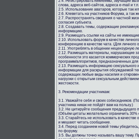
2.4. Регистрировать никнеймы, звучащие вы
слова, адреса веб-сайтов, адреса e-mail и т.п
2.5. Использование аватаров, которые так и
2.6. Клеветать на участников Форума, а так ж
2.7. Распространять сведения о частной жиз
согласия субъекта.
2.8. Создавать темы, содержащие рекламную
информацию.
2.9. Размещать ссылки на сайты не имеющи
2.10. Использовать форум в качестве личног
конференцию в качестве чата. (Для личного 
2.11. Употреблять в общении нецензурную лекс
2.12. Размещать материалы, нарушающие за
особенности это касается коммерческих про
программ/алгоритмов, предназначенных для
2.13. Размещать информацию сексуального и
информации для раскрытия обсуждаемой тем
содержащих любые виды насилия и откровен
нагрузки с открытым сексуальным действием
жестокости.
3. Рекомендации участникам:
3.1. Уважайте себя и своих собеседников. (
участника никак не пойдёт вам на пользу.)
3.2. Не цитируйте сообщения предыдущего п
(Объём цитаты желательно ограничить 30% о
3.3. Старайтесь не использовать в качестве
и мешают читать сообщение.
3.4. Перед созданием новой темы убедитесь,
по форуму.
3.5. Вы должны точно называть вашу тему. 