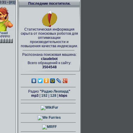
31 - [
#1
]
Последние посетители.
Статистическая информация
Foxel
скрыта от поисковых роботов для
РРР!!!
оптимизации
производительности и
повышения качества индексации.
Распознана поисковая машина:
claudebot
Всего обращений к сайту:
3504548
Радио
"
Радио Леопард
"
mp3
[
192
|
128
]
kbps