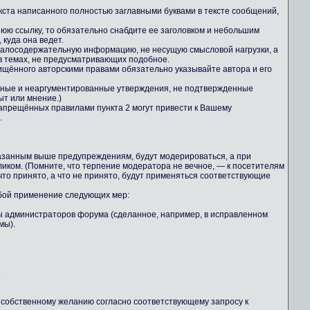
екста написанного полностью заглавными буквами в тексте сообщений,
юю ссылку, то обязательно снабдите ее заголовком и небольшим
куда она ведет.
 малосодержательную информацию, не несущую смысловой нагрузки, а
 темах, не предусматривающих подобное.
ищённого авторскими правами обязательно указывайте автора и его
льные и неаргументированные утверждения, не подтвержденные
ыт или мнение.)
апрещённых правилами пункта 2 могут привести к Вашему
.
казанным выше предупреждениям, будут модерироваться, а при
иком. (Помните, что терпение модератора не вечное, — к посетителям
то принято, а что не принято, будут применяться соответствующие
обой применение следующих мер:
ны администраторов форума (сделанное, например, в исправленном
мы).
.
о собственному желанию согласно соответствующему запросу к