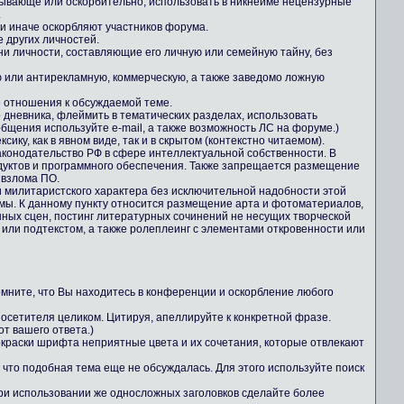
зывающе или оскорбительно, использовать в никнейме нецензурные
.
ли иначе оскорбляют участников форума.
е других личностей.
ни личности, составляющие его личную или семейную тайну, без
 или антирекламную, коммерческую, а также заведомо ложную
е отношения к обсуждаемой теме.
о дневника, флеймить в тематических разделах, использовать
общения используйте e-mail, а также возможность ЛС на форуме.)
ику, как в явном виде, так и в скрытом (контекстно читаемом).
конодательство РФ в сфере интеллектуальной собственности. В
дуктов и программного обеспечения. Также запрещается размещение
 взлома ПО.
 милитаристского характера без исключительной надобности этой
ы. К данному пункту относится размещение арта и фотоматериалов,
ных сцен, постинг литературных сочинений не несущих творческой
 или подтекстом, а также ролеплеинг с элементами откровенности или
Помните, что Вы находитесь в конференции и оскорбление любого
осетителя целиком. Цитируя, апеллируйте к конкретной фразе.
т вашего ответа.)
 окраски шрифта неприятные цвета и их сочетания, которые отвлекают
 что подобная тема еще не обсуждалась. Для этого используйте поиск
При использовании же односложных заголовков сделайте более