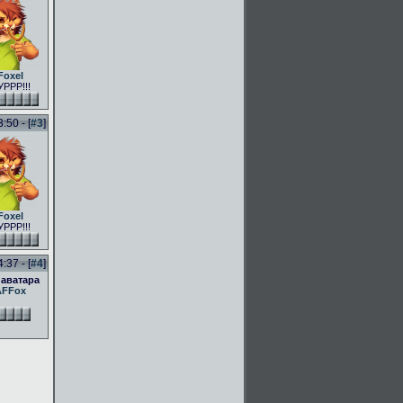
Foxel
РРР!!!
50 - [
#3
]
Foxel
РРР!!!
37 - [
#4
]
 аватара
AFFox