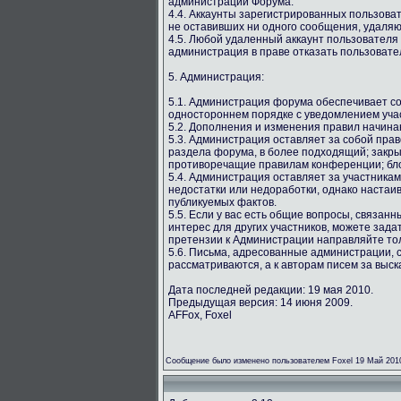
администрации Форума.
4.4. Аккаунты зарегистрированных пользова
не оставивших ни одного сообщения, удаляю
4.5. Любой удаленный аккаунт пользователя
администрация в праве отказать пользовате
5. Администрация:
5.1. Администрация форума обеспечивает со
одностороннем порядке с уведомлением учас
5.2. Дополнения и изменения правил начина
5.3. Администрация оставляет за собой пра
раздела форума, в более подходящий; закр
противоречащие правилам конференции; бло
5.4. Администрация оставляет за участника
недостатки или недоработки, однако настаи
публикуемых фактов.
5.5. Если у вас есть общие вопросы, связан
интерес для других участников, можете зада
претензии к Администрации направляйте то
5.6. Письма, адресованные администрации, 
рассматриваются, а к авторам писем за выс
Дата последней редакции: 19 мая 2010.
Предыдущая версия: 14 июня 2009.
AFFox, Foxel
Сообщение было изменено пользователем Foxel 19 Май 201