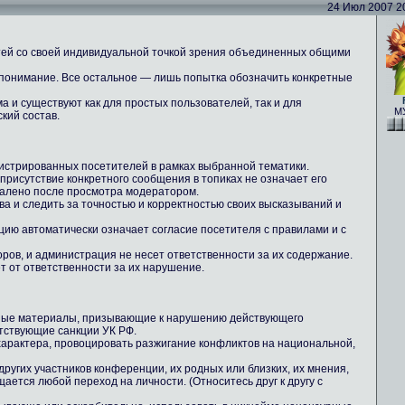
24 Июл 2007 20:
тей со своей индивидуальной точкой зрения объединенных общими
 понимание. Все остальное — лишь попытка обозначить конкретные
 и существуют как для простых пользователей, так и для
МУ
кий состав.
истрированных посетителей в рамках выбранной тематики.
 присутствие конкретного сообщения в топиках не означает его
далено после просмотра модератором.
ова и следить за точностью и корректностью своих высказываний и
цию автоматически означает согласие посетителя с правилами и с
ров, и администрация не несет ответственности за их содержание.
т от ответственности за их нарушение.
ные материалы, призывающие к нарушению действующего
тствующие санкции УК РФ.
 характера, провоцировать разжигание конфликтов на национальной,
других участников конференции, их родных или близких, их мнения,
ается любой переход на личности. (Относитесь друг к другу с