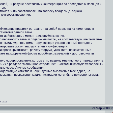
телей, ни разу не посетивших конференцию за последние 6 месяцев и
тся.
 может быть восстановлен по запросу владельца, однако
лю в восстановлении.
блюдение правил и оставляет за собой право на их изменение в
тников в данной теме.
ют действовать с момента их опубликования.
во переносить темы и отдельные посты, не соответствующие тематике
ывать или удалять темы, нарушающие установленный порядок и
кировать доступ нарушителей к конференции.
ми право критиковать работу форума, указывать на замеченные
вает на корректной форме подобных замечаний и достоверности
ные с модерированием, которые, по вашему мнению, могут представлять
ть их в разделе “Машинное отделение”. В остальных случаях вопросы и
лько через Личные сообщения.
содержащие хамство и нецензурные выражения в ее адрес, не
казывания неуважения к администрации могут быть применены меры.
0 15:09
29 Мар 2009 22: