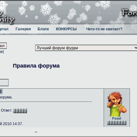
ртал
Галерея
Блоги
КОНКУРСЫ
Чего-то не хватает?
ке
]
Правила форума
1
форума.
. Ответ:
.
Foxel
.
 2010 14:37.
--