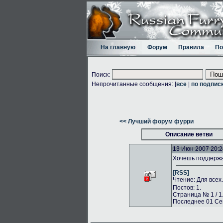
На главную
Форум
Правила
По
Поиск:
Непрочитанные сообщения: [
все
|
по подпис
<< Лучший форум фурри
Описание ветви
13 Июн 2007 20:2
Хочешь поддержа
[RSS]
Чтение: Для всех
Постов: 1.
Страница № 1 / 1
Последнее 01 Сен