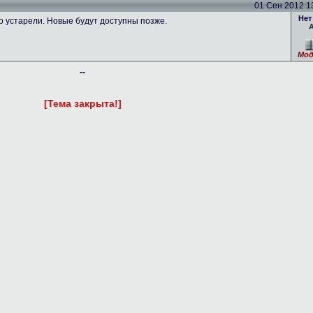
01 Сен 2012 13
Нет
устарели. Новые будут доступны позже.
Мод
--
[Тема закрыта!]