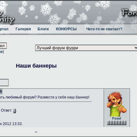
ртал
Галерея
Блоги
КОНКУРСЫ
Чего-то не хватает?
ке
]
Наши баннеры
4
ть любимый форум? Размести у себя наш баннер!
. Ответ:
.
Foxel
.
 2012 13:33.
--