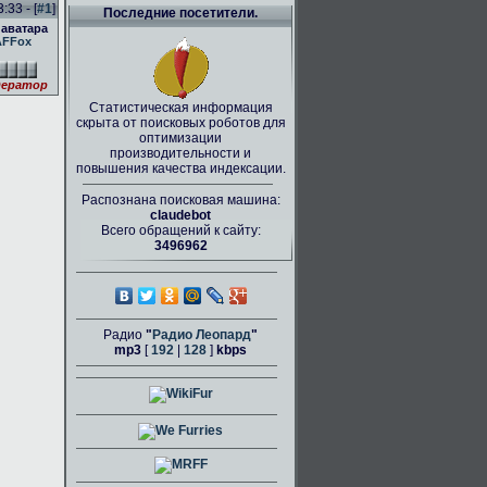
:33 - [
#1
]
Последние посетители.
 аватара
AFFox
ератор
Статистическая информация
скрыта от поисковых роботов для
оптимизации
производительности и
повышения качества индексации.
Распознана поисковая машина:
claudebot
Всего обращений к сайту:
3496962
Радио
"
Радио Леопард
"
mp3
[
192
|
128
]
kbps