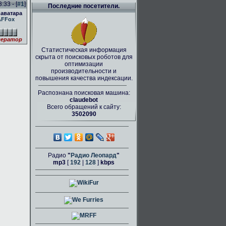
:33 - [
#1
]
Последние посетители.
 аватара
AFFox
ератор
Статистическая информация
скрыта от поисковых роботов для
оптимизации
производительности и
повышения качества индексации.
Распознана поисковая машина:
claudebot
Всего обращений к сайту:
3502090
Радио
"
Радио Леопард
"
mp3
[
192
|
128
]
kbps