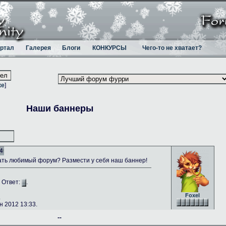
ртал
Галерея
Блоги
КОНКУРСЫ
Чего-то не хватает?
ке
]
Наши баннеры
4
ть любимый форум? Размести у себя наш баннер!
. Ответ:
.
Foxel
.
 2012 13:33.
--