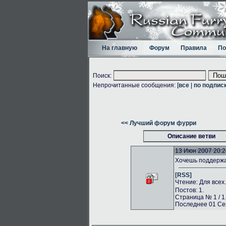
На главную
Форум
Правила
По
Поиск:
Непрочитанные сообщения: [
все
|
по подпис
<< Лучший форум фурри
Описание ветви
13 Июн 2007 20:2
Хочешь поддержа
[RSS]
Чтение: Для всех
Постов: 1.
Страница № 1 / 1
Последнее 01 Сен