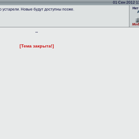
01 Сен 2012 13
Нет
устарели. Новые будут доступны позже.
Мод
--
[Тема закрыта!]