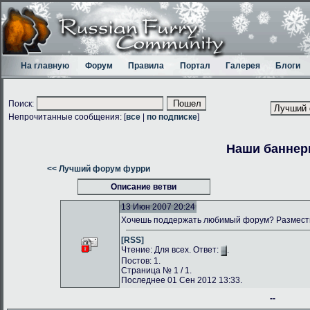
На главную
Форум
Правила
Портал
Галерея
Блоги
Поиск:
Непрочитанные сообщения: [
все
|
по подписке
]
Наши банне
<< Лучший форум фурри
Описание ветви
13 Июн 2007 20:24
Хочешь поддержать любимый форум? Размести
[RSS]
Чтение: Для всех. Ответ:
.
Постов: 1.
Страница № 1 / 1.
Последнее 01 Сен 2012 13:33.
--