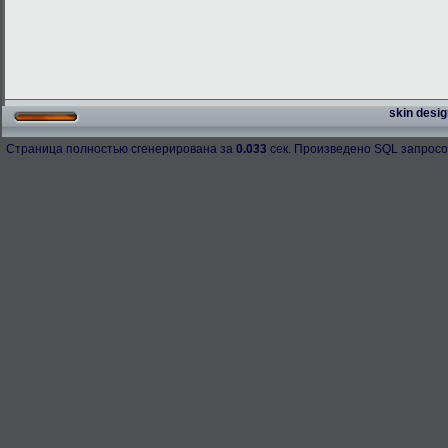
skin desig
Страница полностью сгенерирована за
0.033
сек. Произведено SQL запросо