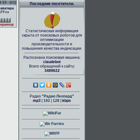
:33 - [
#1
]
Последние посетители.
 аватара
AFFox
ератор
Статистическая информация
скрыта от поисковых роботов для
оптимизации
производительности и
повышения качества индексации.
Распознана поисковая машина:
claudebot
Всего обращений к сайту:
3489622
Радио
"
Радио Леопард
"
mp3
[
192
|
128
]
kbps