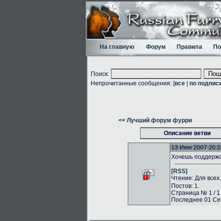
На главную
Форум
Правила
По
Поиск:
Непрочитанные сообщения: [
все
|
по подпис
<< Лучший форум фурри
Описание ветви
13 Июн 2007 20:2
Хочешь поддержа
[RSS]
Чтение: Для всех
Постов: 1.
Страница № 1 / 1
Последнее 01 Сен