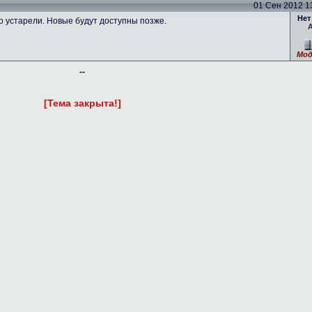
01 Сен 2012 13
Нет
устарели. Новые будут доступны позже.
Мод
--
[Тема закрыта!]