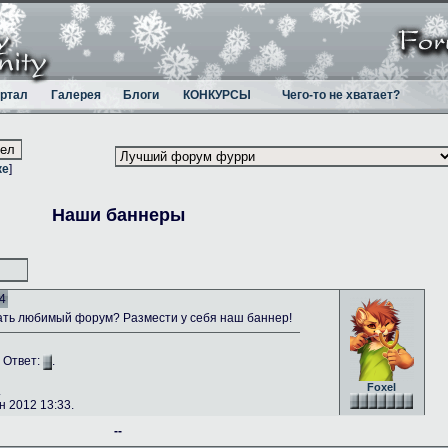
ртал
Галерея
Блоги
КОНКУРСЫ
Чего-то не хватает?
ке
]
Наши баннеры
4
ть любимый форум? Размести у себя наш баннер!
. Ответ:
.
Foxel
.
 2012 13:33.
--