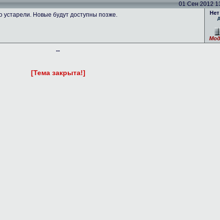
01 Сен 2012 13
Нет
устарели. Новые будут доступны позже.
Мод
--
[Тема закрыта!]