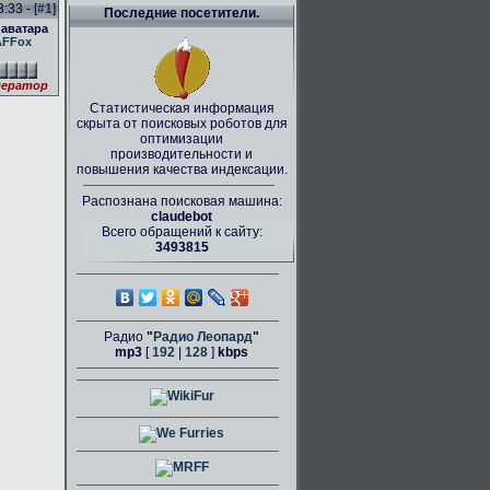
:33 - [
#1
]
Последние посетители.
 аватара
AFFox
ератор
Статистическая информация
скрыта от поисковых роботов для
оптимизации
производительности и
повышения качества индексации.
Распознана поисковая машина:
claudebot
Всего обращений к сайту:
3493815
Радио
"
Радио Леопард
"
mp3
[
192
|
128
]
kbps