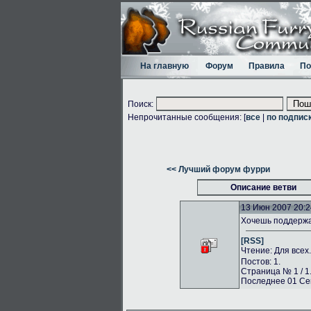
На главную
Форум
Правила
По
Поиск:
Непрочитанные сообщения: [
все
|
по подпис
<< Лучший форум фурри
Описание ветви
13 Июн 2007 20:2
Хочешь поддержа
[RSS]
Чтение: Для всех
Постов: 1.
Страница № 1 / 1
Последнее 01 Сен