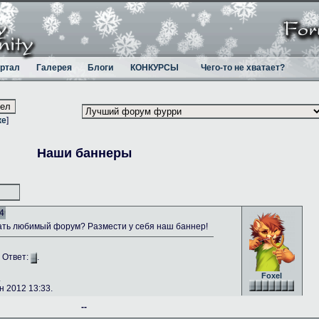
ртал
Галерея
Блоги
КОНКУРСЫ
Чего-то не хватает?
ке
]
Наши баннеры
4
ть любимый форум? Размести у себя наш баннер!
. Ответ:
.
Foxel
.
 2012 13:33.
--