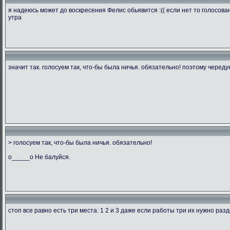
я надеюсь может до воскресения Фелис обьявится :(( если нет то голосова
утра
значит так. голосуем так, что-бы была ничья. обязательно! поэтому череду
> голосуем так, что-бы была ничья. обязательно!
o_____o Не балуйся.
стоп все равно есть три места: 1 2 и 3 даже если работы три их нужно раз