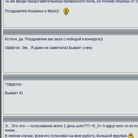
Ты же вроде представительница прекрасного пола, но почему пишешь от с
Поздравляю Кошкина и Фрея))
Кстати, да. Поздравляю вас всех с победой в конкурсе))
Оффтоп. Эм... Я даже не заметила) Бывает у мну.
*Оффтоп
Бывает Х)
Э... Это что — голосование всего 1 день шло??? <0_0> А вдруг кого-то из 
никак...
В любом случае, всем кто голосовал за мою работу, большой мурлЫк