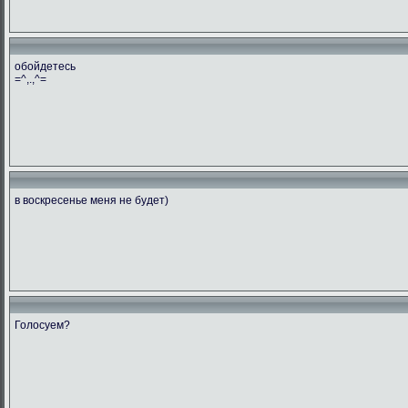
обойдетесь
=^,.,^=
в воскресенье меня не будет)
Голосуем?