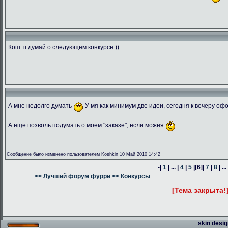
Кош ті думай о следующем конкурсе:))
А мне недолго думать
У мя как минимум две идеи, сегодня к вечеру оф
А еще позволь подумать о моем "заказе", если можня
Сообщение было изменено пользователем Koshkin 10 Май 2010 14:42
-|
1
| ... |
4
|
5
|
[6]
|
7
|
8
| ...
<< Лучший форум фурри
<< Конкурсы
[Тема закрыта!
skin desig