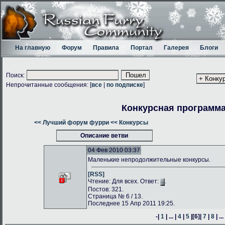
На главную
Форум
Правила
Портал
Галерея
Блоги
Поиск:
Непрочитанные сообщения: [
все
|
по подписке
]
Конкурсная программа 
<< Лучший форум фурри
<< Конкурсы
Описание ветви
04 Фев 2010 03:37
Маленькие непродолжительные конкурсы.
[RSS]
Чтение: Для всех. Ответ:
.
Постов: 321.
Страница № 6 / 13.
Последнее 15 Апр 2011 19:25.
-|
1
| ... |
4
|
5
|
[6]
|
7
|
8
| ...