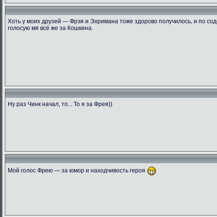
Хоть у моих друзей — Фрэя и Эхримана тоже здорово получилось, и по сод
голосую мя всё же за Кошкина.
Ну раз Чинк начал, то... То я за Фрея))
Мой голос Фрею — за юмор и находчивость героя