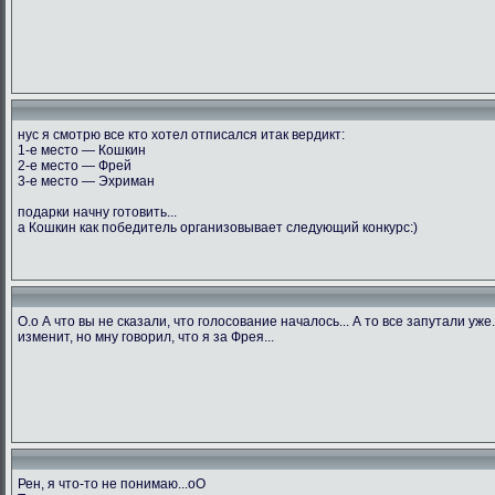
нус я смотрю все кто хотел отписался итак вердикт:
1-е место — Кошкин
2-е место — Фрей
3-е место — Эхриман
подарки начну готовить...
а Кошкин как победитель организовывает следующий конкурс:)
О.о А что вы не сказали, что голосование началось... А то все запутали уже
изменит, но мну говорил, что я за Фрея...
Рен, я что-то не понимаю...оО