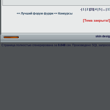
-|
1
|
2
|
[3]
|
4
|
5
| ... |
1
<< Лучший форум фурри
<< Конкурсы
[Тема закрыта!
skin desig
Страница полностью сгенерирована за
0.048
сек. Произведено SQL запросо