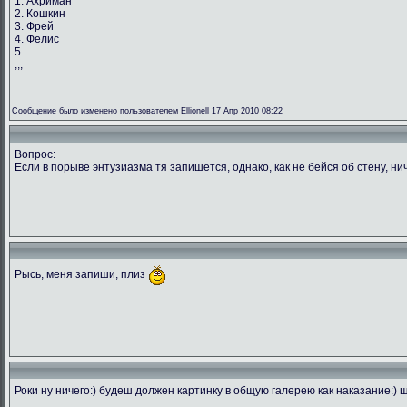
1. Ахриман
2. Кошкин
3. Фрей
4. Фелис
5.
,,,
Сообщение было изменено пользователем Ellionell 17 Апр 2010 08:22
Вопрос:
Если в порыве энтузиазма тя запишется, однако, как не бейся об стену, ни
Рысь, меня запиши, плиз
Роки ну ничего:) будеш должен картинку в общую галерею как наказание:) ш