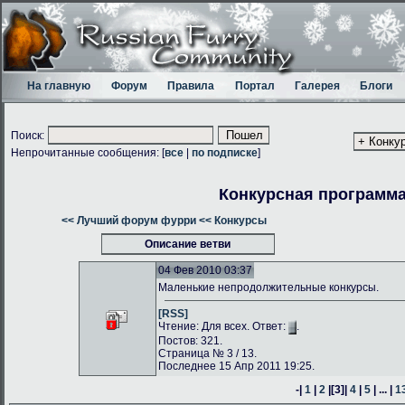
На главную
Форум
Правила
Портал
Галерея
Блоги
Поиск:
Непрочитанные сообщения: [
все
|
по подписке
]
Конкурсная программа 
<< Лучший форум фурри
<< Конкурсы
Описание ветви
04 Фев 2010 03:37
Маленькие непродолжительные конкурсы.
[RSS]
Чтение: Для всех. Ответ:
.
Постов: 321.
Страница № 3 / 13.
Последнее 15 Апр 2011 19:25.
-|
1
|
2
|
[3]
|
4
|
5
| ... |
1