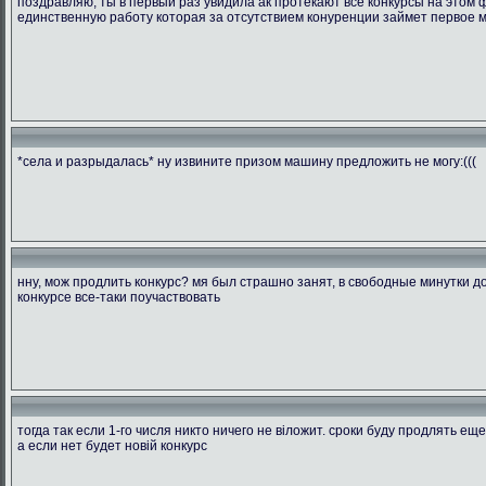
поздравляю, ты в первый раз увидила ак протекают все конкурсы на этом ф
единственную работу которая за отсутствием конуренции займет первое 
*села и разрыдалась* ну извините призом машину предложить не могу:(((
нну, мож продлить конкурс? мя был страшно занят, в свободные минутки д
конкурсе все-таки поучаствовать
тогда так если 1-го числя никто ничего не віложит. сроки буду продлять ещ
а если нет будет новій конкурс