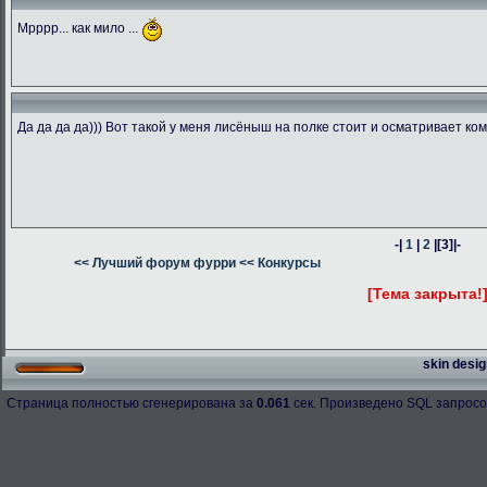
Мрррр... как мило ...
Да да да да))) Вот такой у меня лисёныш на полке стоит и осматривает ком
-|
1
|
2
|
[3]
|-
<< Лучший форум фурри
<< Конкурсы
[Тема закрыта!
skin desig
Страница полностью сгенерирована за
0.061
сек. Произведено SQL запросо