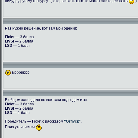
нибудь другому конкурсу.. (который хоть кого-то может заитересовать
)
Раз нужно решение, вот вам мои оценки:
Fiolet
— 3 балла
LIVSI
— 2 балла
LSD
— 1 балл
мррррррр
В общем запоздало но все-таки подведем итог:
Fiolet
— 3 балла
LIVSI
— 2 балла
LSD
— 1 балл
Победитель — Fiolet с рассказом
"Отпуск"
.
Приз уточняется