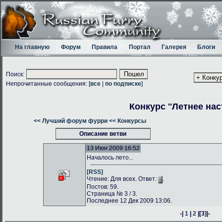
На главную
Форум
Правила
Портал
Галерея
Блоги
Поиск:
Непрочитанные сообщения: [
все
|
по подписке
]
Конкурс ''Летнее нас
<< Лучший форум фурри
<< Конкурсы
Описание ветви
13 Июн 2009 16:52
Началось лето...
[RSS]
Чтение: Для всех. Ответ:
.
Постов: 59.
Страница № 3 / 3.
Последнее 12 Дек 2009 13:06.
-|
1
|
2
|
[3]
|-