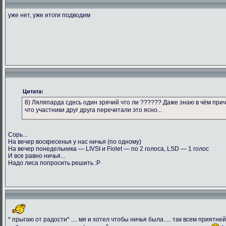
уже нет, уже итоги подводим
Цитата:
8) Ляляпарда сдесь один зрячий что ли ?????? Даже знаю в чём прич
что участники друг друга перечитали это ясно...
Сорь...
На вечер воскресенья у нас ничья (по одному)
На вечер понедельника — LIVSI и Fiolet — по 2 голоса, LSD — 1 голос
И все равно ничья...
Надо лиса попросить решить :Р
* прыгаю от радости* .... мя и хотел чтобы ничья была..... так всем приятн