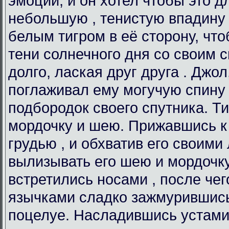
эмоции, и он хотел чтобы это д
небольшую , тенистую впадину 
белым тигром в её сторону, чт
тени солнечного дня со своим 
долго, лаская друг друга . Джол
поглаживал ему могучую спину 
подбородок своего спутника. Ти
мордочку и шею. Прижавшись к
грудью , и обхватив его своими
вылизывать его шею и мордочку
встретились носами , после че
язычками сладко зажмурившись
поцелуе. Насладившись устами