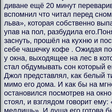
диване ещё 20 минут переварив
вспомнил что читал перед сном
льва», которая собственно вып
упав на пол, разбудила его.Пон
заснуть, прошёл на кухню и пос
себе чашечку кофе . Ожидая пок
у окна, выходящее на лес в кот
стал обдумывать сон который е
Джол представлял, как белый ти
мимо его дома. И как бы на мгно
остановился посмотрев на окно 
стоял, и взглядом говорит ему:
медлишь». И душа его готова бы