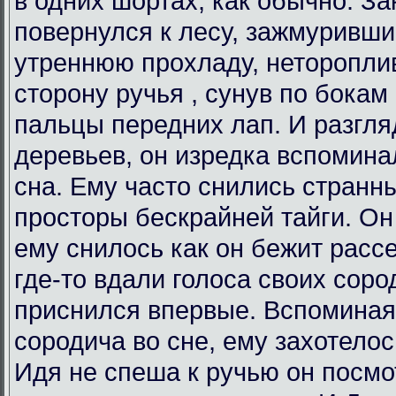
в одних шортах, как обычно. З
повернулся к лесу, зажмуривши
утреннюю прохладу, неторопли
сторону ручья , сунув по бокам
пальцы передних лап. И разгл
деревьев, он изредка вспоминал
сна. Ему часто снились странн
просторы бескрайней тайги. Он 
ему снилось как он бежит расс
где-то вдали голоса своих соро
приснился впервые. Вспоминая
сородича во сне, ему захотелос
Идя не спеша к ручью он посмо