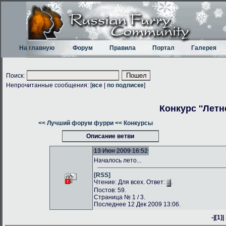
На главную
Форум
Правила
Портал
Галерея
Поиск:
Непрочитанные сообщения: [
все
|
по подписке
]
Конкурс ''Летн
<< Лучший форум фурри
<< Конкурсы
Описание ветви
13 Июн 2009 16:52
Началось лето...
[RSS]
Чтение: Для всех. Ответ:
.
Постов: 59.
Страница № 1 / 3.
Последнее 12 Дек 2009 13:06.
-|
[1]
|