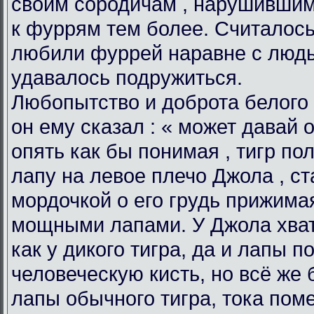
своим сородичам , нарушившим 
к фуррям тем более. Считалось
любили фуррей наравне с людь
удавалось подружиться.
Любопытство и доброта белого 
он ему сказал : « может давай 
опять как бы понимая , тигр п
лапу на левое плечо Джола , ст
мордочкой о его грудь прижимая
мощными лапами. У Джола хват
как у дикого тигра, да и лапы 
человеческую кисть, но всё же
лапы обычного тигра, тока пом