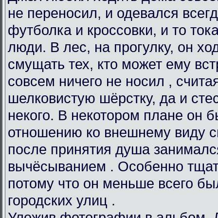
не переносил, и одевался всег
футболка и кроссовки, и то тока
люди. В лес, на прогулку, он х
смущать тех, кто может ему вст
совсем ничего не носил , счита
шелковистую шёрстку, да и сте
некого. В некотором плане он б
отношению ко внешнему виду св
после принятия душа занималс
вычёсыванием . Особенно тщате
потому что он меньше всего бы
городских улиц .
Уложив фотографии в альбом, 