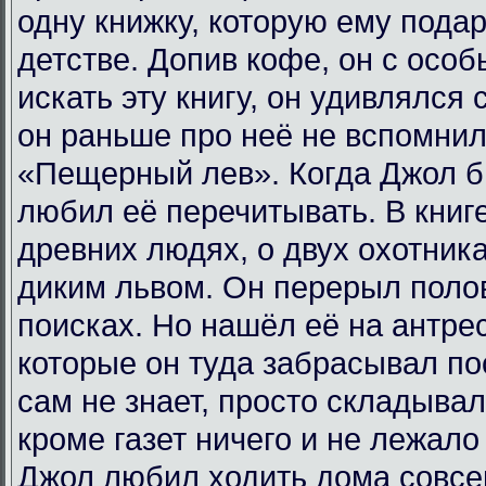
одну книжку, которую ему пода
детстве. Допив кофе, он с осо
искать эту книгу, он удивлялся
он раньше про неё не вспомнил
«Пещерный лев». Когда Джол б
любил её перечитывать. В книг
древних людях, о двух охотник
диким львом. Он перерыл поло
поисках. Но нашёл её на антрес
которые он туда забрасывал по
сам не знает, просто складывал
кроме газет ничего и не лежало
Джол любил ходить дома совсем