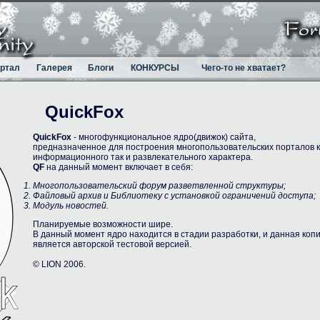
ртал
Галерея
Блоги
КОНКУРСЫ
Чего-то не хватает?
QuickFox
QuickFox
- многофункциональное ядро(движок) сайта,
предназначенное для построения многопользовательских порталов к
информационного так и развлекательного характера.
QF
на данный момент включает в себя:
Многопользовательский форум разветвленной структуры;
Файловый архив и Библиотеку с установкой ограничений доступа;
Модуль новостей.
Планируемые возможности шире.
В данный момент ядро находится в стадии разработки, и данная коп
является авторcкой тестовой версией.
© LION 2006.